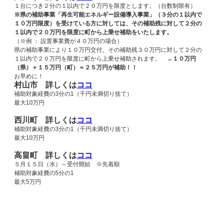
１台につき２分の１以内で２０万円を限度とします。（台数制限有）
※県の補助事業「再生可能エネルギー設備導入事業」（３分の１以内で
１０万円限度）を受けている方に対しては、その補助残に対して２分の
１以内で２０万円を限度に町から上乗せ補助をいたします。
（※例 ： 設置事業費が４０万円の場合）
県の補助事業により１０万円交付。その補助残３０万円に対して２分の
１以内で２０万円を限度に町から上乗せ補助されます。 →
１０万円
（県）＋１５万円（町）＝２５万円が補助！！
お早めに！
村山市 詳しくは
ココ
補助対象経費の3分の1（千円未満切り捨て）
最大10万円
西川町 詳しくは
ココ
補助対象経費の3分の1（千円未満切り捨て）
最大10万円
高畠町 詳しくは
ココ
５月１５日（水）～受付開始 ※先着順
補助対象経費の5分の1
最大5万円